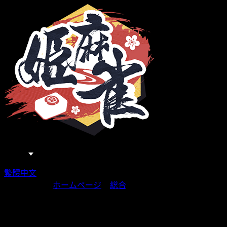
日本語
繁體中文
あなたの場所
ホームページ
>
総合
>
第8シーズンは残り4日！
第