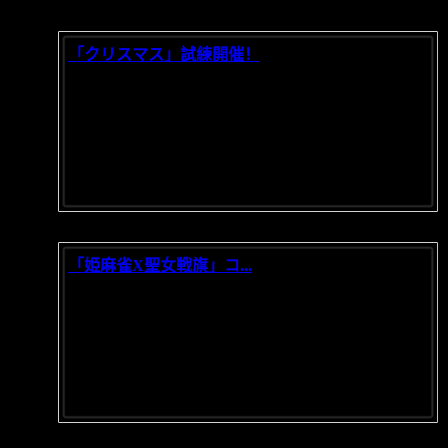
「クリスマス」試練開催！
2021/12/03
ジングルベルジングルベル～まもなクリスマス
だ！良い子にサンタさんのギフト...
「姫麻雀X聖女戦旗」コ...
2021/11/05
「姫麻雀X聖女戦旗」コラボ開催！ コラボ期間内
で新モード「卓上の戦争」も同...