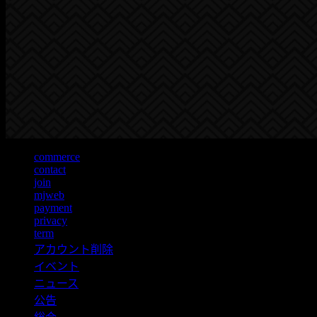
commerce
contact
join
mjweb
payment
privacy
term
アカウント削除
イベント
ニュース
公告