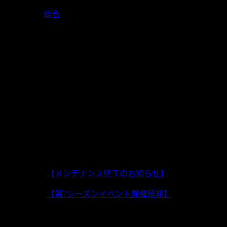
2020-03-25
総合
3月26日11:00～15:00(予定)の間、メンテナンスを実施致
■更新内容
1. 勾玉第7シーズンの開催
2. ホーム画面のUI改善
3. 牌譜鑑賞＆観戦モードの表示を改善
4. アイテム説明の改善
上一篇:
【メンテナンス終了のお知らせ】
下一篇:
【第7シーズンイベント開催延期】
相关推荐