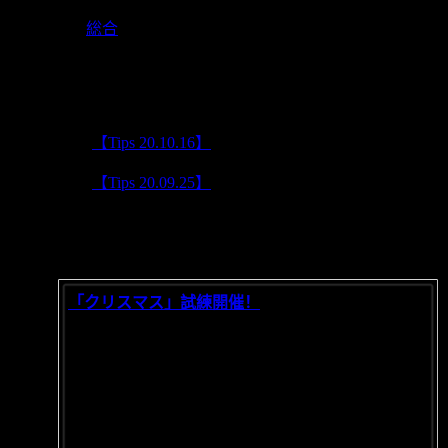
2020-10-16
総合
対局画面の左にある「アシスト」にある機能を利用して
上一篇:
【Tips 20.10.16】
下一篇:
【Tips 20.09.25】
相关推荐
「クリスマス」試練開催！
2021/12/03
ジングルベルジングルベル～まもなクリスマス
だ！良い子にサンタさんのギフト...