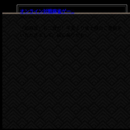
オンライン対戦麻雀ゲー...
2021/08/30
「姫麻雀」も二歳だ！平素より雀士様のご愛顧を
いただきまして、誠にありがと...