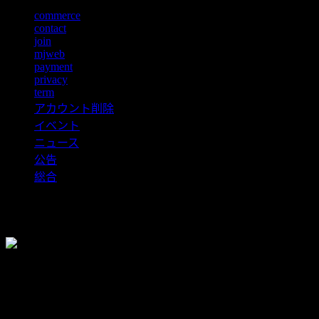
commerce
contact
join
mjweb
payment
privacy
term
アカウント削除
イベント
ニュース
公告
総合
©2026 姬麻雀 |
|
|