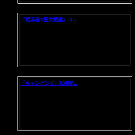
「姫麻雀X聖女戦旗」コ...
2021/11/05
「姫麻雀X聖女戦旗」コラボ開催！ コラボ期間内
で新モード「卓上の戦争」も同...
「キャンピング」試練開...
2021/10/11
だんだん涼しくなったな～。まさに天高く馬肥ゆ
る秋！キャンピングに最も適す...