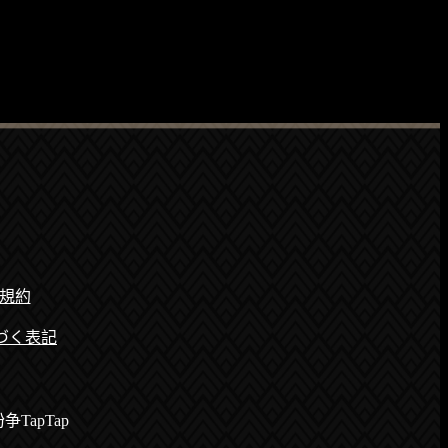
規約
づく表記
.
争TapTap