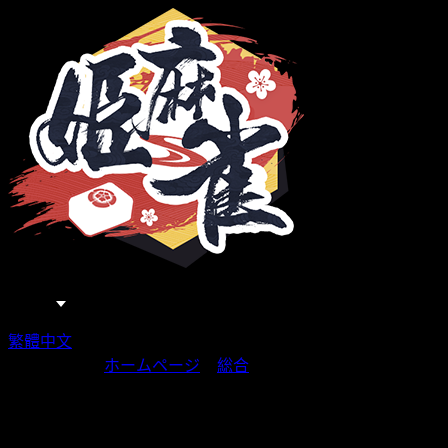
日本語
繁體中文
あなたの場所
ホームページ
>
総合
>
【第3シーズンイベント
【第3シーズンイ