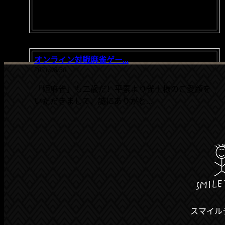
オンライン対戦麻雀ゲー...
2021/08/30
「姫麻雀」も二歳だ！平素より雀士様のご愛顧を
いただきまして、誠にありがと...
スマイル