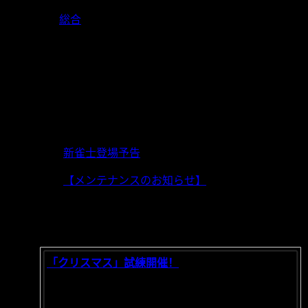
2020-03-03
総合
日本版リリース前に開催されたシーズンイベントにて登
復刻期間：3月3日11:00～3月16日23:59
※復刻対象は今後再登場する可能性があります
上一篇:
新雀士登場予告
下一篇:
【メンテナンスのお知らせ】
相关推荐
「クリスマス」試練開催！
2021/12/03
ジングルベルジングルベル～まもなクリスマス