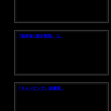
だ！良い子にサンタさんのギフト...
「姫麻雀X聖女戦旗」コ...
2021/11/05
「姫麻雀X聖女戦旗」コラボ開催！ コラボ期間内
で新モード「卓上の戦争」も同...
「キャンピング」試練開...
2021/10/11
だんだん涼しくなったな～。まさに天高く馬肥ゆ
る秋！キャンピングに最も適す...